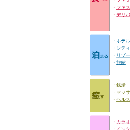
・
ファ
・
ファ
・
デリ
・
ホテ
・
シテ
・
リゾ
・
旅館
・
銭湯
・
マッ
・
ヘル
・
カラ
・
イン