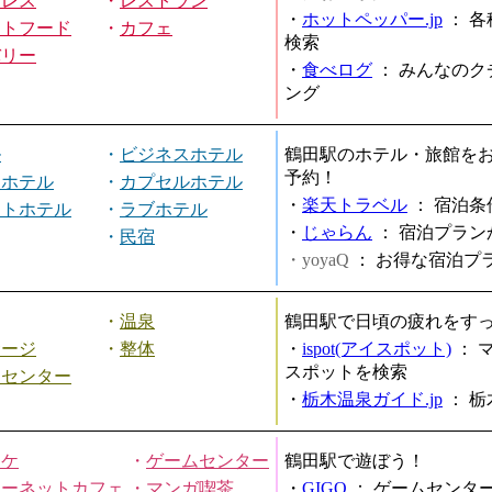
ミレス
・
レストラン
・
ホットペッパー.jp
：
各
ストフード
・
カフェ
検索
バリー
・
食べログ
：
みんなのク
ング
ル
・
ビジネスホテル
鶴田駅のホテル・旅館を
予約！
ィホテル
・
カプセルホテル
・
楽天トラベル
：
宿泊条
ートホテル
・
ラブホテル
・
じゃらん
：
宿泊プラン
・
民宿
・yoyaQ
：
お得な宿泊プ
・
温泉
鶴田駅で日頃の疲れをす
サージ
・
整体
・
ispot(アイスポット)
：
スポットを検索
スセンター
・
栃木温泉ガイド.jp
：
栃
オケ
・
ゲームセンター
鶴田駅で遊ぼう！
ターネットカフェ
・
マンガ喫茶
・
GIGO
：
ゲームセンタ