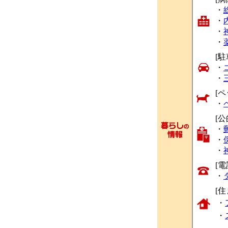
・
・
・
・
[駐
・
・
[ペ
・
[
・
・
・
[
・
[
・
・