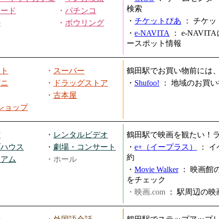
検索
ヤード
・
パチンコ
・
チケットぴあ
：
チケッ
ル
・
ボウリング
・
e-NAVITA
：
e-NAVI
ースポット情報
ート
・
スーパー
鶴田駅でお買い物前には
ビニ
・
ドラッグストア
・
Shufoo!
：
地域のお買い
・
古本屋
円ショップ
館
・
レンタルビデオ
鶴田駅で映画を観たい！
ブハウス
・
劇場・コンサート
・
e+（イープラス）
：
イ
約
ジアム
・ホール
・
Movie Walker
：
映画館
をチェック
・映画.com
：
駅周辺の映