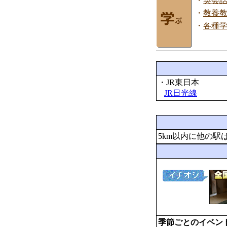
・
英会
・
教養
・
各種
・JR東日本
JR日光線
5km以内に他の駅
季節ごとのイベン