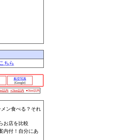
こちら
航空写真
[Google]
0m以内
○2km以内
●5km以内
ーメン食べる？それ
らお店を比較
案内付！自分にあ