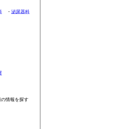
科
・
泌尿器科
署
辺の情報を探す