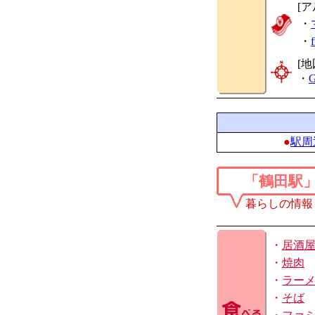
[
・
・
[地
・
G
●
駅周
「鶴田駅
暮らしの情報
・
居酒
・
焼肉
・
ラー
・
そば