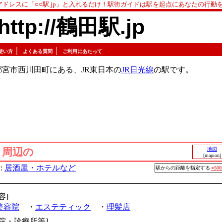
アドレスに「○○駅.jp」と入れるだけ！駅街ガイドは駅を起点にあなたの行動
http://鶴田駅.jp
｜
｜
使い方
よくある質問
ご利用にあたって
宮市西川田町にある、JR東日本の
JR日光線
の駅です。
」周辺の
地図
[mapion]
:
居酒屋・ホテルなど
駅からの距離を指定する
○50
容]
美容院
・
エステティック
・
理髪店
病院・診療所等]