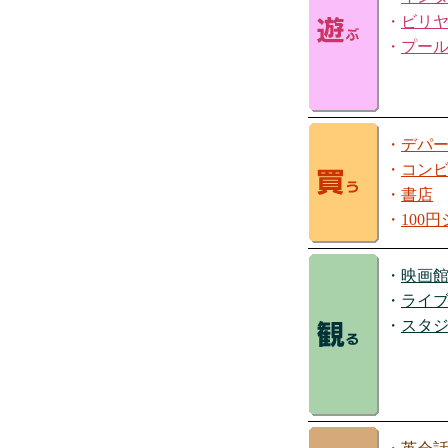
・
ビリ
・
プー
・
デパ
・
コン
・
書店
・
100
・
映画
・
ライ
・
スタ