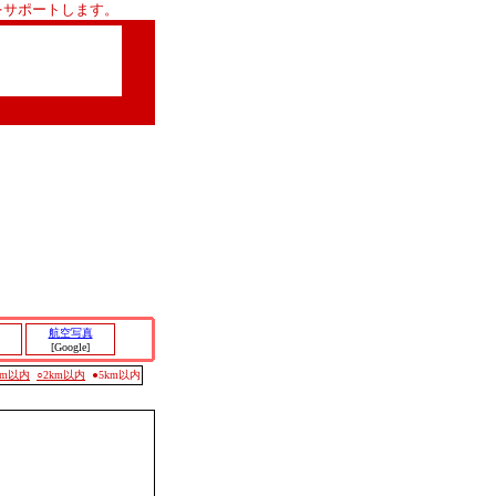
をサポートします。
航空写真
[Google]
0m以内
○2km以内
●5km以内