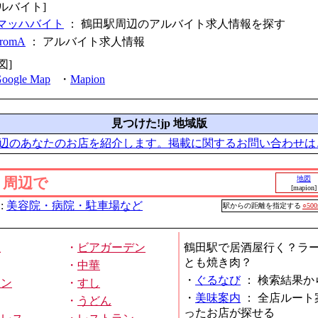
アルバイト]
マッハバイト
： 鶴田駅周辺のアルバイト求人情報を探す
fromA
：
アルバイト求人情報
図]
oogle Map
・
Mapion
見つけた!jp 地域版
辺のあなたのお店を紹介します。掲載に関するお問い合わせは
」周辺で
地図
[mapion]
:
美容院・病院・駐車場など
駅からの距離を指定する
○50
屋
・
ビアガーデン
鶴田駅で居酒屋行く？ラ
とも焼き肉？
・
中華
・
ぐるなび
：
検索結果か
メン
・
すし
・
美味案内
：
全店ルート
・
うどん
ったお店が探せる