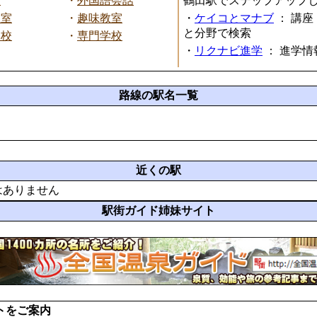
話
・
外国語会話
鶴田駅でステップアップ
教室
・
趣味教室
・
ケイコとマナブ
：
講座
と分野で検索
学校
・
専門学校
・
リクナビ進学
：
進学情
路線の駅名一覧
近くの駅
はありません
駅街ガイド姉妹サイト
トをご案内