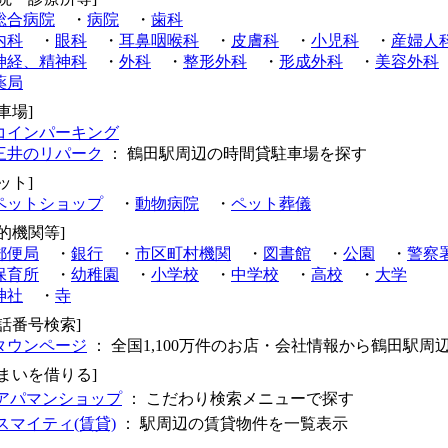
総合病院
・
病院
・
歯科
内科
・
眼科
・
耳鼻咽喉科
・
皮膚科
・
小児科
・
産婦人
神経、精神科
・
外科
・
整形外科
・
形成外科
・
美容外科
薬局
車場]
コインパーキング
三井のリパーク
： 鶴田駅周辺の時間貸駐車場を探す
ット]
ペットショップ
・
動物病院
・
ペット葬儀
公的機関等]
郵便局
・
銀行
・
市区町村機関
・
図書館
・
公園
・
警察
保育所
・
幼稚園
・
小学校
・
中学校
・
高校
・
大学
神社
・
寺
電話番号検索]
タウンページ
： 全国1,100万件のお店・会社情報から鶴田駅周
住まいを借りる]
アパマンショップ
： こだわり検索メニューで探す
スマイティ(賃貸)
： 駅周辺の賃貸物件を一覧表示